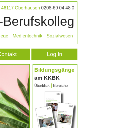
 · 46117 Oberhausen
0208-69 04 48 0
-Berufskolleg
lege
Medientechnik
Sozialwesen
Kontakt
Log In
Bildungsgänge
am KKBK
|
Überblick
Bereiche