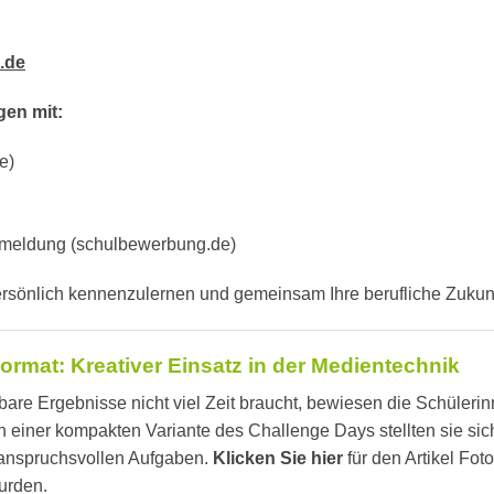
.de
gen mit:
e)
nmeldung (schulbewerbung.de)
persönlich kennenzulernen und gemeinsam Ihre berufliche Zukunf
rmat: Kreativer Einsatz in der Medientechnik
are Ergebnisse nicht viel Zeit braucht, bewiesen die Schülerin
n einer kompakten Variante des Challenge Days stellten sie sic
i anspruchsvollen Aufgaben.
Klicken Sie hier
für den Artikel Fot
wurden.