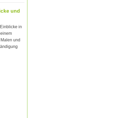
licke und
Einblicke in
h einem
, Malen und
ständigung