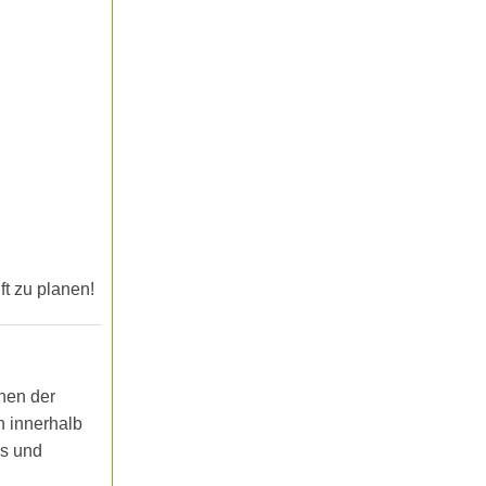
t zu planen!
nen der
h innerhalb
os und