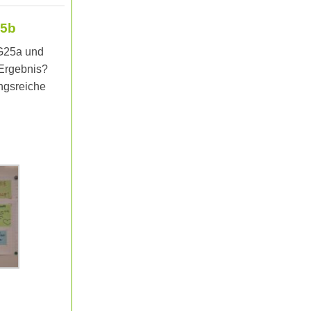
25b
SG25a und
 Ergebnis?
ngsreiche