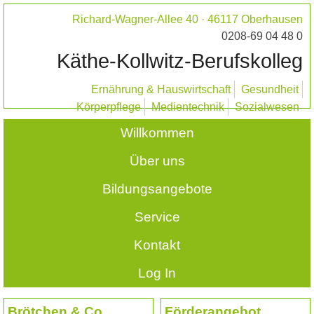
Richard-Wagner-Allee 40 · 46117 Oberhausen
0208-69 04 48 0
Käthe-Kollwitz-Berufskolleg
Ernährung & Hauswirtschaft
Gesundheit
Körperpflege
Medientechnik
Sozialwesen
Willkommen
Über uns
Bildungsangebote
Service
Kontakt
Log In
Brötchen & Co.
Förderangebot