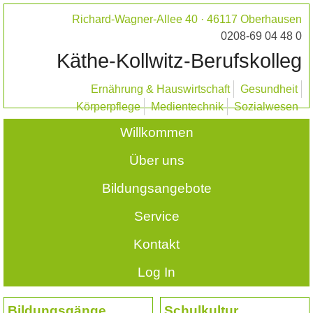
Richard-Wagner-Allee 40 · 46117 Oberhausen
0208-69 04 48 0
Käthe-Kollwitz-Berufskolleg
Ernährung & Hauswirtschaft
Gesundheit
Körperpflege
Medientechnik
Sozialwesen
Willkommen
Über uns
Bildungsangebote
Service
Kontakt
Log In
Bildungsgänge
Schulkultur