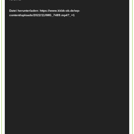
Datei herunterladen: https://www.kkbk-ob.de/wp-
content/uploads/2022/11/IMG_7489.mp4?_=1