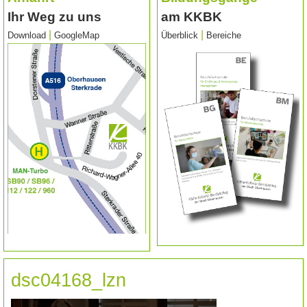
Ihr Weg zu uns
am KKBK
|
|
Download
GoogleMap
Überblick
Bereiche
dsc04168_lzn