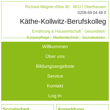
Richard-Wagner-Allee 40 · 46117 Oberhausen
0208-69 04 48 0
Käthe-Kollwitz-Berufskolleg
Ernährung & Hauswirtschaft
Gesundheit
Körperpflege
Medientechnik
Sozialwesen
Willkommen
Über uns
Bildungsangebote
Service
Kontakt
Log In
Sozialarbeit
Anmeldung