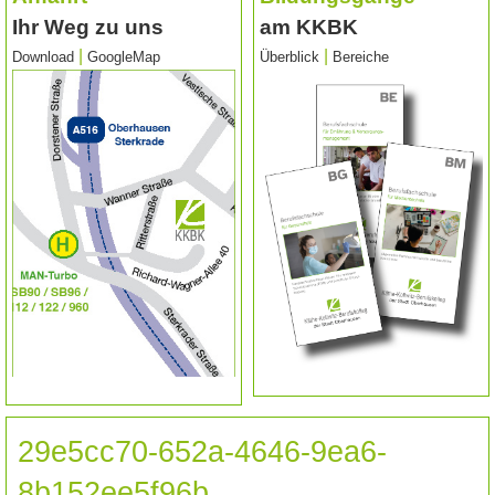
Ihr Weg zu uns
am KKBK
|
|
Download
GoogleMap
Überblick
Bereiche
29e5cc70-652a-4646-9ea6-
8b152ee5f96b